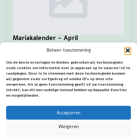
Mariakalender – April
Beheer toestemming
Jan van Wijk
2 mei 2024
Geen reacties
De volgende data zijn belangrijk in april 1 april De
Om de beste ervaringen te bieden, gebruiken wij technologieën
eerste verschijning aan Pasquino di Martino da
zoals cookies om informatie over je apparaat op te slaan en/of te
Vignale in het Italiaanse Civitella di Romagna.
raadplegen. Door in te stemmen met deze technologieën kunnen
Maria draagt hem op naar de…
wij gegevens zoals surfgedrag of unieke ID's op deze site
verwerken. Als je geen toestemming geeft of uw toestemming
intrekt, kan dit een nadelige invloed hebben op bepaalde functies
Read more
en mogelijkheden.
Accepteren
Next »
Weigeren