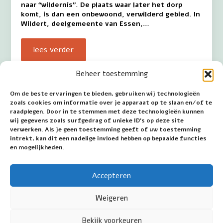
naar “wildernis”. De plaats waar later het dorp
komt, is dan een onbewoond, verwilderd gebied. In
Wildert, deelgemeente van Essen,…
lees verder
Beheer toestemming
Om de beste ervaringen te bieden, gebruiken wij technologieën
Wommersom – Lourdesgrot
zoals cookies om informatie over je apparaat op te slaan en/of te
raadplegen. Door in te stemmen met deze technologieën kunnen
Het ontstaan van de Lourdesgrot te Wommersom
wij gegevens zoals surfgedrag of unieke ID's op deze site
komt door een persoonlijke gebeurtenis. Louis
verwerken. Als je geen toestemming geeft of uw toestemming
Lambert (*1936) is een Maria-vereerder en
intrekt, kan dit een nadelige invloed hebben op bepaalde functies
veelvuldig bezoekt hij het Heiligdom in het Franse
en mogelijkheden.
Lourdes. Door een…
Accepteren
lees verder
Weigeren
Bekijk voorkeuren