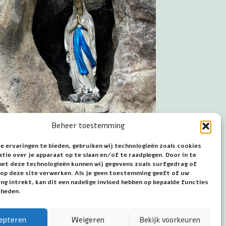
Beheer toestemming
e ervaringen te bieden, gebruiken wij technologieën zoals cookies
ie over je apparaat op te slaan en/of te raadplegen. Door in te
t deze technologieën kunnen wij gegevens zoals surfgedrag of
abeeld in de Lourdesgrot in het
s op deze site verwerken. Als je geen toestemming geeft of uw
g intrekt, kan dit een nadelige invloed hebben op bepaalde functies
apark te Averbode
kheden.
epteren
Weigeren
Bekijk voorkeuren