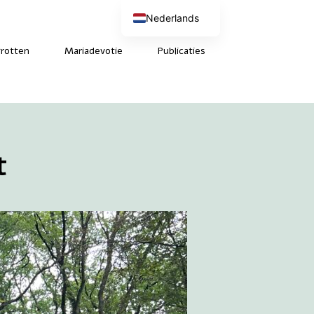
Nederlands
English (UK)
Deutsch
rotten
Mariadevotie
Publicaties
Français
t