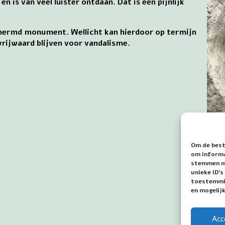
 is van veel luister ontdaan. Dat is een pijnlijk
schermd monument. Wellicht kan hierdoor op termijn
rijwaard blijven voor vandalisme.
Om de best
om informat
stemmen me
Mari
unieke ID'
toestemmin
Mari
en mogelij
3
Acc