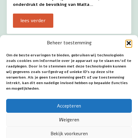
onderdrukt de bevolking van Malta…
lees verder
Beheer toestemming
Bedevaartplaatsen in Malta –
Om de beste ervaringen te bieden, gebruiken wij technologieën
Valletta
zoals cookies om informatie over je apparaat op te slaan en/of te
raadplegen. Door in te stemmen met deze technologieën kunnen
GESCHIEDENIS De huidige basiliek van Onze-Live-
wij gegevens zoals surfgedrag of unieke ID's op deze site
Vrouw van de Berg Karmel kent een lange
verwerken. Als je geen toestemming geeft of uw toestemming
voorgeschiedenis. Voordat een kerk wordt
intrekt, kan dit een nadelige invloed hebben op bepaalde functies
gebouwd is er een bidkapel in de “Old Theatre
en mogelijkheden.
Street”. Een nieuwe…
Accepteren
lees verder
Weigeren
Bekijk voorkeuren