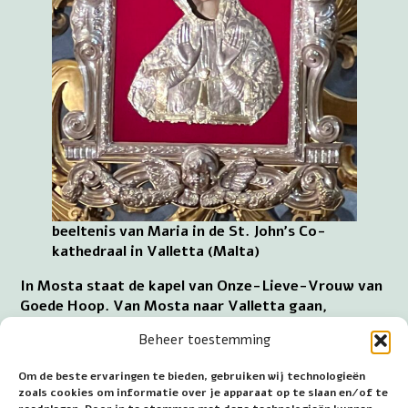
beeltenis van Maria in de St. John’s Co-
kathedraal in Valletta (Malta)
In Mosta staat de kapel van Onze-Lieve-Vrouw van
Goede Hoop. Van Mosta naar Valletta gaan,
betekent 13 km naar het oosten afleggen.
Beheer toestemming
Van de bedevaartplaats Mellieha naar Valletta
Om de beste ervaringen te bieden, gebruiken wij technologieën
reizen, houdt in 26 km naar het zuidoosten
zoals cookies om informatie over je apparaat op te slaan en/of te
overbruggen.