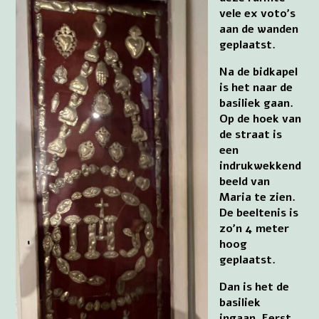
vele ex voto’s
aan de wanden
geplaatst.
Na de bidkapel
is het naar de
basiliek gaan.
Op de hoek van
de straat is
een
indrukwekkend
beeld van
Maria te zien.
De beeltenis is
zo’n 4 meter
hoog
geplaatst.
Dan is het de
basiliek
ingaan. Eerst