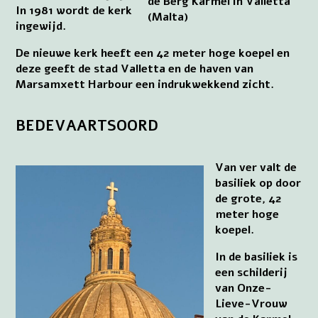
de Berg Karmel in Valletta
In 1981 wordt de kerk
(Malta)
ingewijd.
De nieuwe kerk heeft een 42 meter hoge koepel en
deze geeft de stad Valletta en de haven van
Marsamxett Harbour een indrukwekkend zicht.
BEDEVAARTSOORD
Van ver valt de
basiliek op door
de grote, 42
meter hoge
koepel.
In de basiliek is
een schilderij
van Onze-
Lieve-Vrouw