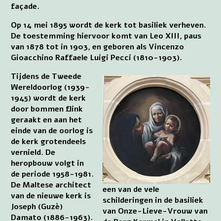
façade.
Op 14 mei 1895 wordt de kerk tot basiliek verheven.
De toestemming hiervoor komt van Leo XIII, paus
van 1878 tot in 1903, en geboren als Vincenzo
Gioacchino Raffaele Luigi Pecci (1810-1903).
Tijdens de Tweede
Wereldoorlog (1939-
1945) wordt de kerk
door bommen flink
geraakt en aan het
einde van de oorlog is
de kerk grotendeels
vernield. De
heropbouw volgt in
de periode 1958-1981.
De Maltese architect
een van de vele
van de nieuwe kerk is
schilderingen in de basiliek
Joseph (Guzè)
van Onze-Lieve-Vrouw van
Damato (1886-1963).