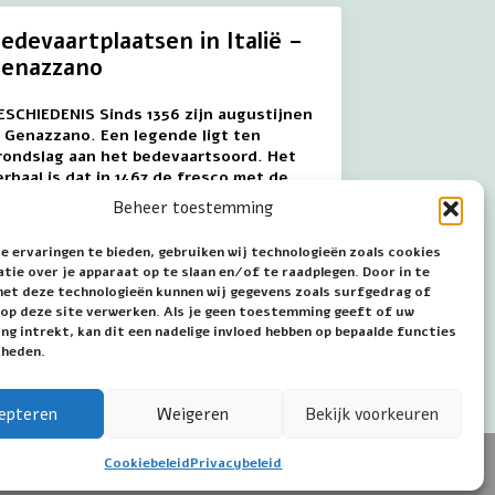
edevaartplaatsen in Italië –
enazzano
ESCHIEDENIS Sinds 1356 zijn augustijnen
n Genazzano. Een legende ligt ten
rondslag aan het bedevaartsoord. Het
erhaal is dat in 1467 de fresco met de
aria-beeltenis op wonderbaarlijke wijze
Beheer toestemming
an…
e ervaringen te bieden, gebruiken wij technologieën zoals cookies
ie over je apparaat op te slaan en/of te raadplegen. Door in te
lees verder
t deze technologieën kunnen wij gegevens zoals surfgedrag of
s op deze site verwerken. Als je geen toestemming geeft of uw
g intrekt, kan dit een nadelige invloed hebben op bepaalde functies
kheden.
epteren
Weigeren
Bekijk voorkeuren
Cookiebeleid
Privacybeleid