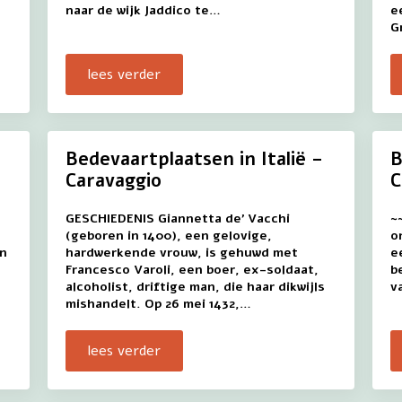
naar de wijk Jaddico te…
e
G
lees verder
Bedevaartplaatsen in Italië –
B
Caravaggio
C
GESCHIEDENIS Giannetta de’ Vacchi
~
(geboren in 1400), een gelovige,
o
en
hardwerkende vrouw, is gehuwd met
e
Francesco Varoli, een boer, ex-soldaat,
b
alcoholist, driftige man, die haar dikwijls
v
mishandelt. Op 26 mei 1432,…
lees verder