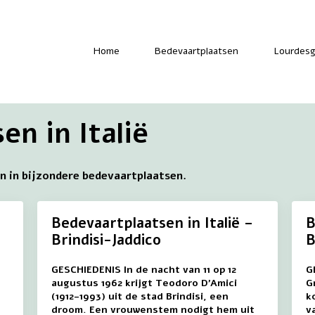
-
Home
Bedevaartplaatsen
Lourdesg
n in Italië
en in bijzondere bedevaartplaatsen.
Bedevaartplaatsen in Italië –
B
Brindisi-Jaddico
B
GESCHIEDENIS In de nacht van 11 op 12
G
augustus 1962 krijgt Teodoro D’Amici
G
(1912-1993) uit de stad Brindisi, een
k
droom. Een vrouwenstem nodigt hem uit
v