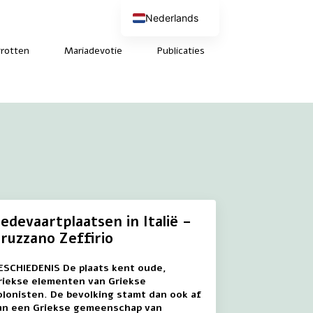
Nederlands
English (UK)
Deutsch
rotten
Mariadevotie
Publicaties
Français
edevaartplaatsen in Italië –
ruzzano Zeffirio
ESCHIEDENIS De plaats kent oude,
riekse elementen van Griekse
olonisten. De bevolking stamt dan ook af
an een Griekse gemeenschap van