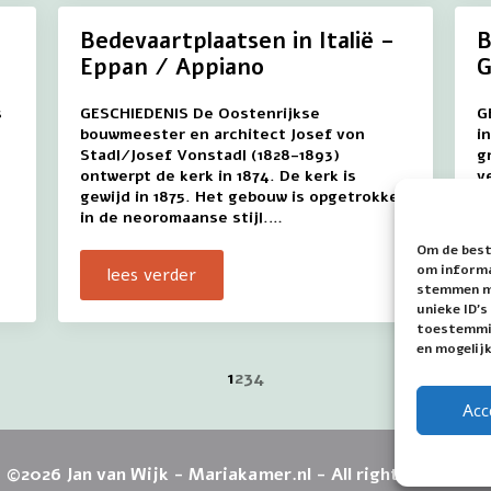
Bedevaartplaatsen in Italië –
B
Eppan / Appiano
G
s
GESCHIEDENIS De Oostenrijkse
G
bouwmeester en architect Josef von
i
Stadl/Josef Vonstadl (1828-1893)
g
ontwerpt de kerk in 1874. De kerk is
v
gewijd in 1875. Het gebouw is opgetrokken
M
in de neoromaanse stijl.…
v
Om de best
om informat
lees verder
stemmen me
unieke ID'
toestemmin
en mogelij
1
2
3
4
Acc
©2026 Jan van Wijk - Mariakamer.nl - All rights reserved