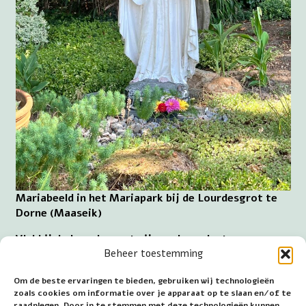
Mariabeeld in het Mariapark bij de Lourdesgrot te
Dorne (Maaseik)
Vlakbij de Lourdesgrot zijn parkeerplaatsen en een
toilet is achter de grot. De goed verzorgde
Beheer toestemming
Lourdesgrot is dagelijks toegankelijk en daarvan
Om de beste ervaringen te bieden, gebruiken wij technologieën
maken heel wat bezoekers gebruik.
zoals cookies om informatie over je apparaat op te slaan en/of te
raadplegen. Door in te stemmen met deze technologieën kunnen