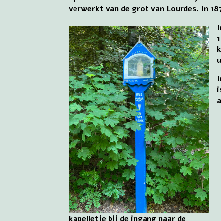
verwerkt van de grot van Lourdes. In 18
I
1
k
u
I
i
a
kapelletje bij de ingang naar de