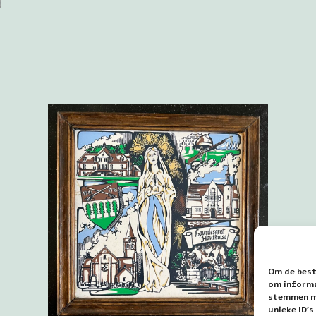
Om de best
om informat
stemmen me
unieke ID'