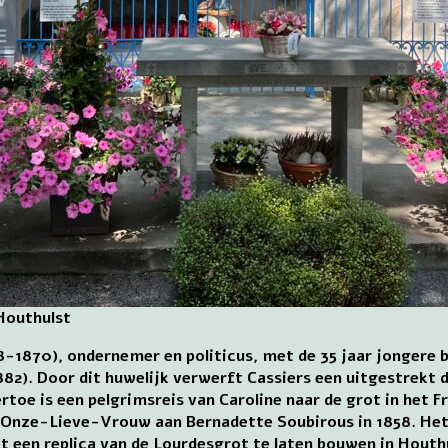
Houthulst
8-1870), ondernemer en politicus, met de 35 jaar jongere 
2). Door dit huwelijk verwerft Cassiers een uitgestrekt d
toe is een pelgrimsreis van Caroline naar de grot in het Fr
an Onze-Lieve-Vrouw aan Bernadette Soubirous in 1858. He
it een replica van de Lourdesgrot te laten bouwen in Houthu