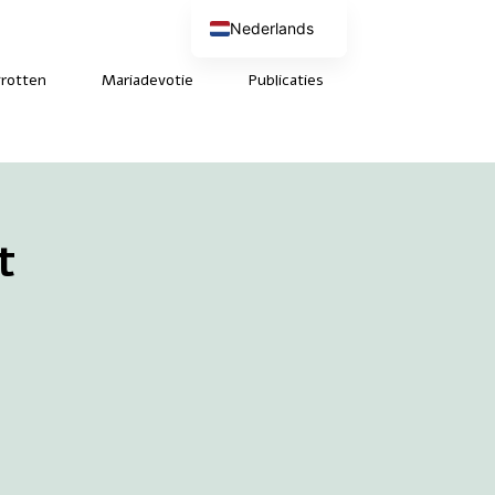
Nederlands
English (UK)
Deutsch
rotten
Mariadevotie
Publicaties
Français
t