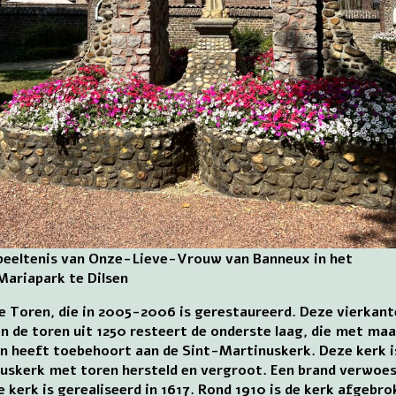
beeltenis van Onze-Lieve-Vrouw van Banneux in het
Mariapark te Dilsen
 Toren, die in 2005-2006 is gerestaureerd. Deze vierkant
an de toren uit 1250 resteert de onderste laag, die met m
oren heeft toebehoort aan de Sint-Martinuskerk. Deze kerk i
nuskerk met toren hersteld en vergroot. Een brand verwoest
kerk is gerealiseerd in 1617. Rond 1910 is de kerk afgebrok