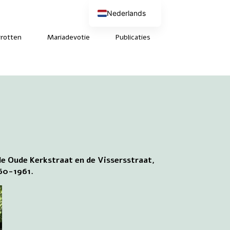
Nederlands
English (UK)
Deutsch
rotten
Mariadevotie
Publicaties
Français
e Oude Kerkstraat en de Vissersstraat,
960-1961.