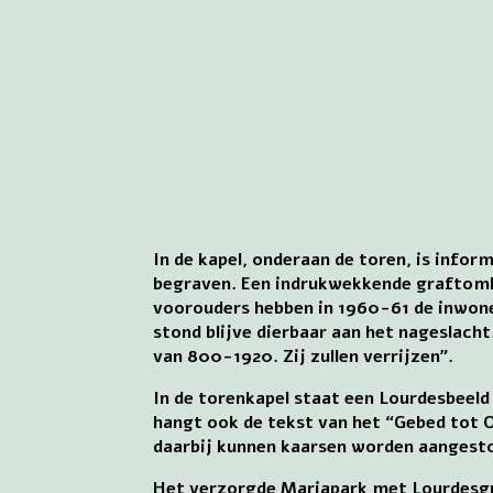
In de kapel, onderaan de toren, is infor
begraven. Een indrukwekkende graftombe 
voorouders hebben in 1960-61 de inwoner
stond blijve dierbaar aan het nageslach
van 800-1920. Zij zullen verrijzen”.
In de torenkapel staat een Lourdesbeeld 
hangt ook de tekst van het “Gebed tot
daarbij kunnen kaarsen worden aangest
Het verzorgde Mariapark met Lourdesgr