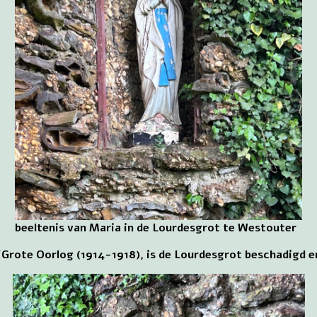
beeltenis van Maria in de Lourdesgrot te Westouter
/Grote Oorlog (1914-1918), is de Lourdesgrot beschadigd en