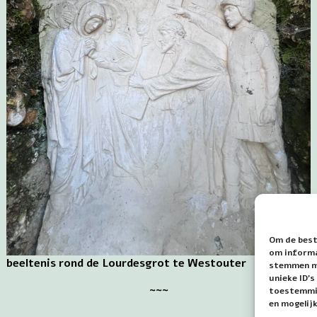
Om de best
om informat
beeltenis rond de Lourdesgrot te Westouter
stemmen me
unieke ID'
~~~
toestemmin
en mogelij