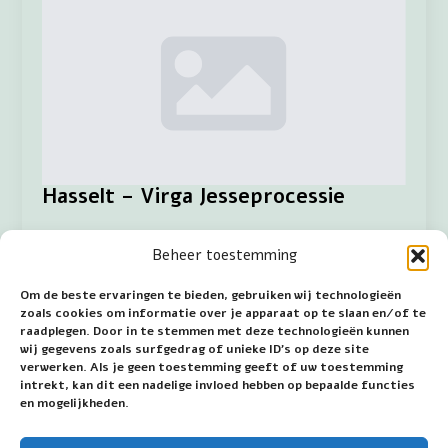
Hasselt – Virga Jesseprocessie
admin
19 maart 2025
Geen reacties
Beheer toestemming
Sinds 1684 zijn in Hasselt Virga Jessefeesten. De
activiteiten worden om de zeven jaar
Om de beste ervaringen te bieden, gebruiken wij technologieën
georganiseerd. Bijzonder is dat elke zeven jaar de
zoals cookies om informatie over je apparaat op te slaan en/of te
ommegang volledig wordt vernieuwd. De stoet
raadplegen. Door in te stemmen met deze technologieën kunnen
wordt geopend…
wij gegevens zoals surfgedrag of unieke ID's op deze site
verwerken. Als je geen toestemming geeft of uw toestemming
intrekt, kan dit een nadelige invloed hebben op bepaalde functies
Read more
en mogelijkheden.