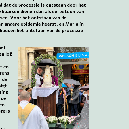
 dat de processie is ontstaan door het
e kaarsen dienen dan als eerbetoon van
sen. Voor het ontstaan van de
n andere epidemie heerst, en Maria in
houden het ontstaan van de processie
met
en lof
t en
lgens
r de
olgt
ging
 de
en
ngers