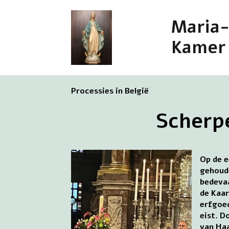
Maria
Kamer
Processies in België
Scherp
Op de e
gehoude
bedevaa
de Kaar
erfgoed
eist. D
van Haa