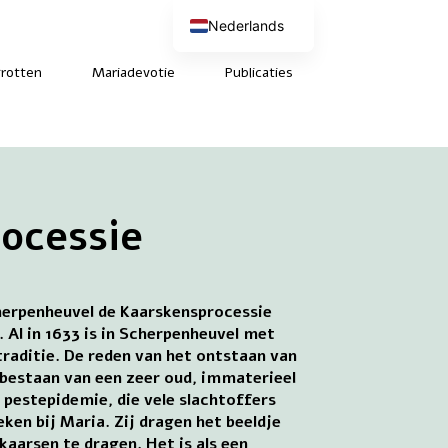
Nederlands
English (UK)
Deutsch
rotten
Mariadevotie
Publicaties
Français
ocessie
cherpenheuvel de Kaarskensprocessie
Al in 1633 is in Scherpenheuvel met
raditie. De reden van het ontstaan van
t bestaan van een zeer oud, immaterieel
e pestepidemie, die vele slachtoffers
ken bij Maria. Zij dragen het beeldje
aarsen te dragen. Het is als een