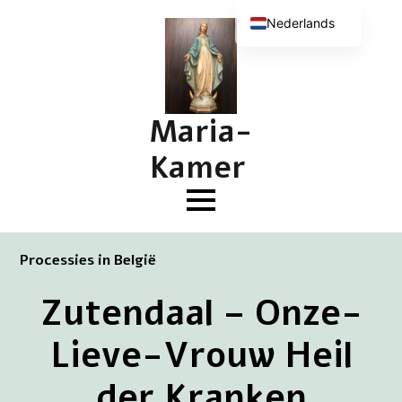
Nederlands
English (UK)
Deutsch
Français
Maria-
Kamer
Processies in België
Zutendaal – Onze-
Lieve-Vrouw Heil
der Kranken