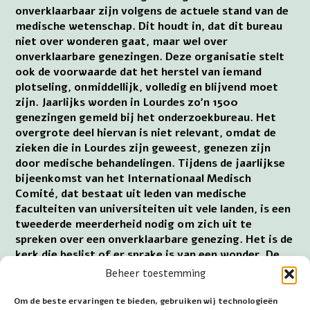
onverklaarbaar zijn volgens de actuele stand van de
medische wetenschap. Dit houdt in, dat dit bureau
niet over wonderen gaat, maar wel over
onverklaarbare genezingen. Deze organisatie stelt
ook de voorwaarde dat het herstel van iemand
plotseling, onmiddellijk, volledig en blijvend moet
zijn. Jaarlijks worden in Lourdes zo’n 1500
genezingen gemeld bij het onderzoekbureau. Het
overgrote deel hiervan is niet relevant, omdat de
zieken die in Lourdes zijn geweest, genezen zijn
door medische behandelingen. Tijdens de jaarlijkse
bijeenkomst van het Internationaal Medisch
Comité, dat bestaat uit leden van medische
faculteiten van universiteiten uit vele landen, is een
tweederde meerderheid nodig om zich uit te
spreken over een onverklaarbare genezing. Het is de
kerk die beslist of er sprake is van een wonder. De
bisschop van Lourdes-Tarbes stuurt het
Beheer toestemming
onderzoeksdossier door naar de bisschop van het
bisdom waar de genezen persoon woonachtig is.
Om de beste ervaringen te bieden, gebruiken wij technologieën