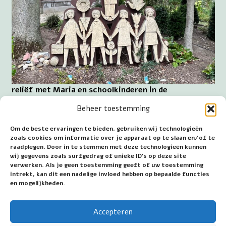
reliëf met Maria en schoolkinderen in de
pastorietuin te Wijchen
Beheer toestemming
De goed verzorgde Lourdesgrot en de keurig
Om de beste ervaringen te bieden, gebruiken wij technologieën
onderhouden pastorietuin zijn dagelijks vrij
zoals cookies om informatie over je apparaat op te slaan en/of te
toegankelijk.
raadplegen. Door in te stemmen met deze technologieën kunnen
wij gegevens zoals surfgedrag of unieke ID's op deze site
Adres Lourdesgrot: Oosterweg 4, 6602HD Wijchen.
verwerken. Als je geen toestemming geeft of uw toestemming
Wijchen ligt 12 km ten zuidwesten van de grote stad
intrekt, kan dit een nadelige invloed hebben op bepaalde functies
Nijmegen.
en mogelijkheden.
~~~
Accepteren