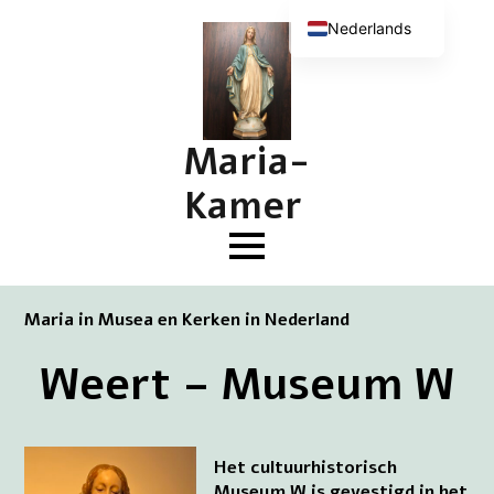
Nederlands
English (UK)
Deutsch
Français
Maria-
Kamer
Maria in Musea en Kerken in Nederland
Weert – Museum W
Het cultuurhistorisch
Museum W is gevestigd in het