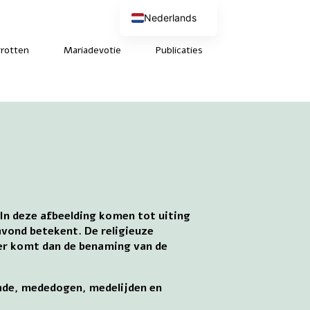
Nederlands
English (UK)
Deutsch
rotten
Mariadevotie
Publicaties
Français
In deze afbeelding komen tot uiting
 avond betekent. De religieuze
ier komt dan de benaming van de
nade, mededogen, medelijden en