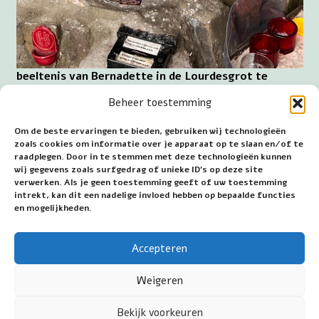
beeltenis van Bernadette in de Lourdesgrot te
Venray
Beheer toestemming
De Stichting Lourdeswerk Venray neemt, samen
Om de beste ervaringen te bieden, gebruiken wij technologieën
met Herman Elbers, de zorg voor de Lourdesgrot op
zoals cookies om informatie over je apparaat op te slaan en/of te
zich. Deze stichting is een Algemeen Nut Beogende
raadplegen. Door in te stemmen met deze technologieën kunnen
Instelling (ANBI) en hierdoor is het financieel
wij gegevens zoals surfgedrag of unieke ID's op deze site
steunen van de organisatie fiscaal aantrekkelijk.
verwerken. Als je geen toestemming geeft of uw toestemming
intrekt, kan dit een nadelige invloed hebben op bepaalde functies
Adres: Eindstraat 18, 5801CR Venray
en mogelijkheden.
~~~
Accepteren
Datum eerste publicatie: 27 september 2025
Weigeren
Bekijk voorkeuren