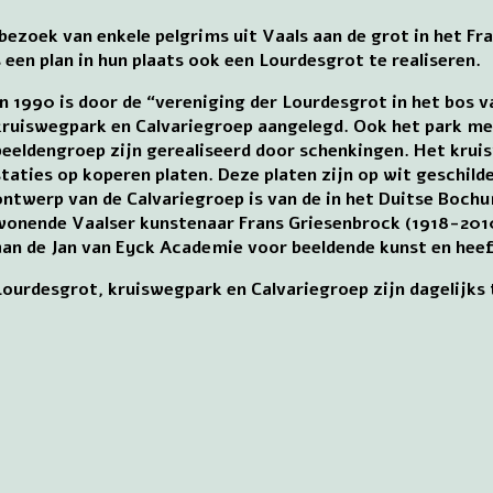
 bezoek van enkele pelgrims uit Vaals aan de grot in het F
en plan in hun plaats ook een Lourdesgrot te realiseren.
In 1990 is door de “vereniging der Lourdesgrot in het bos 
kruiswegpark en Calvariegroep aangelegd. Ook het park me
beeldengroep zijn gerealiseerd door schenkingen. Het kruis
staties op koperen platen. Deze platen zijn op wit geschil
ontwerp van de Calvariegroep is van de in het Duitse Boch
wonende Vaalser kunstenaar Frans Griesenbrock (1918-2010
aan de Jan van Eyck Academie voor beeldende kunst en heef
Lourdesgrot, kruiswegpark en Calvariegroep zijn dagelijks 