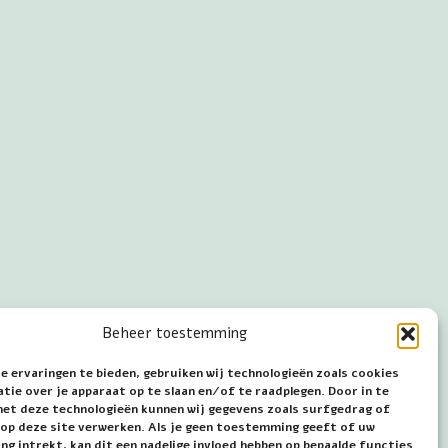
Beheer toestemming
e ervaringen te bieden, gebruiken wij technologieën zoals cookies
ie over je apparaat op te slaan en/of te raadplegen. Door in te
t deze technologieën kunnen wij gegevens zoals surfgedrag of
s op deze site verwerken. Als je geen toestemming geeft of uw
g intrekt, kan dit een nadelige invloed hebben op bepaalde functies