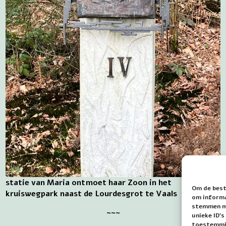
statie van Maria ontmoet haar Zoon in het
Om de best
kruiswegpark naast de Lourdesgrot te Vaals
om informat
stemmen me
~~~
unieke ID'
toestemmin