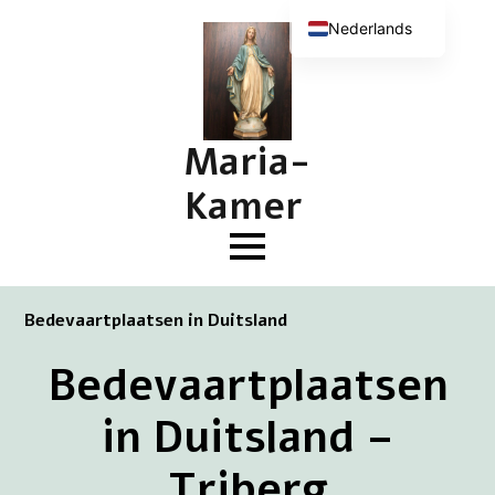
Nederlands
English (UK)
Deutsch
Français
Maria-
Kamer
Bedevaartplaatsen in Duitsland
Bedevaartplaatsen
in Duitsland –
Triberg