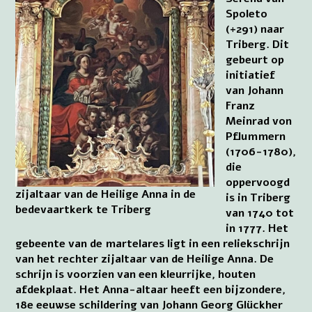
Spoleto
(+291) naar
Triberg. Dit
gebeurt op
initiatief
van Johann
Franz
Meinrad von
Pflummern
(1706-1780),
die
oppervoogd
zijaltaar van de Heilige Anna in de
is in Triberg
bedevaartkerk te Triberg
van 1740 tot
in 1777. Het
gebeente van de martelares ligt in een reliekschrijn
van het rechter zijaltaar van de Heilige Anna. De
schrijn is voorzien van een kleurrijke, houten
afdekplaat. Het Anna-altaar heeft een bijzondere,
18e eeuwse schildering van Johann Georg Glückher