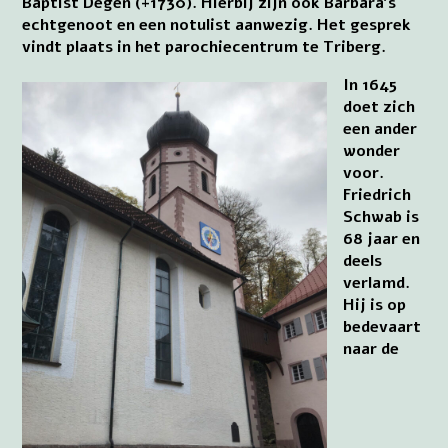
Baptist Degen (+1730). Hierbij zijn ook Barbara’s
echtgenoot en een notulist aanwezig. Het gesprek
vindt plaats in het parochiecentrum te Triberg.
In 1645
doet zich
een ander
wonder
voor.
Friedrich
Schwab is
68 jaar en
deels
verlamd.
Hij is op
bedevaart
naar de