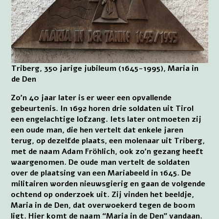
Triberg, 350 jarige jubileum (1645-1995), Maria in
de Den
Zo’n 40 jaar later is er weer een opvallende
gebeurtenis. In 1692 horen drie soldaten uit Tirol
een engelachtige lofzang. Iets later ontmoeten zij
een oude man, die hen vertelt dat enkele jaren
terug, op dezelfde plaats, een molenaar uit Triberg,
met de naam Adam Fröhlich, ook zo’n gezang heeft
waargenomen. De oude man vertelt de soldaten
over de plaatsing van een Mariabeeld in 1645. De
militairen worden nieuwsgierig en gaan de volgende
ochtend op onderzoek uit. Zij vinden het beeldje,
Maria in de Den, dat overwoekerd tegen de boom
ligt. Hier komt de naam “Maria in de Den” vandaan.