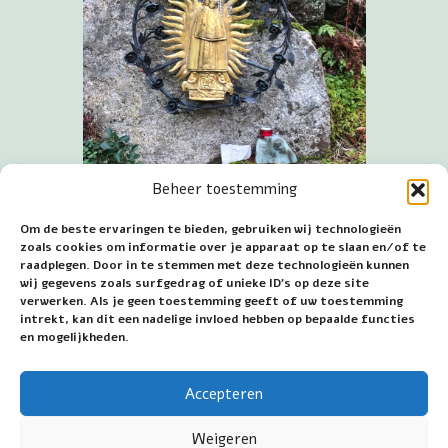
Beheer toestemming
Om de beste ervaringen te bieden, gebruiken wij technologieën
zoals cookies om informatie over je apparaat op te slaan en/of te
Maria met Kind naast de
raadplegen. Door in te stemmen met deze technologieën kunnen
bedevaartkerk te Triberg, nabij de
wij gegevens zoals surfgedrag of unieke ID's op deze site
reling met namen van
verwerken. Als je geen toestemming geeft of uw toestemming
bedevaartplaatsen
intrekt, kan dit een nadelige invloed hebben op bepaalde functies
en mogelijkheden.
Geplaatst 3 december 2021
Accepteren
~~~
Weigeren