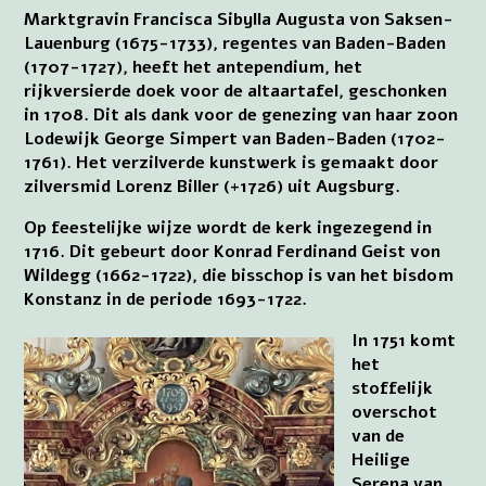
Marktgravin Francisca Sibylla Augusta von Saksen-
Lauenburg (1675-1733), regentes van Baden-Baden
(1707-1727), heeft het antependium, het
rijkversierde doek voor de altaartafel, geschonken
in 1708. Dit als dank voor de genezing van haar zoon
Lodewijk George Simpert van Baden-Baden (1702-
1761). Het verzilverde kunstwerk is gemaakt door
zilversmid Lorenz Biller (+1726) uit Augsburg.
Op feestelijke wijze wordt de kerk ingezegend in
1716. Dit gebeurt door Konrad Ferdinand Geist von
Wildegg (1662-1722), die bisschop is van het bisdom
Konstanz in de periode 1693-1722.
In 1751 komt
het
stoffelijk
overschot
van de
Heilige
Serena van