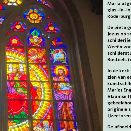
Maria afge
glas-in-lo
Roderburg
De piëta 
Jezus op s
schilderij
Weeën voor
schilders
Bosteels (
In de kerk
zien van e
kunstschil
Marie) Eng
Vlaamse IJ
gebeeldho
originele 
IJzertoren
De afbeeld