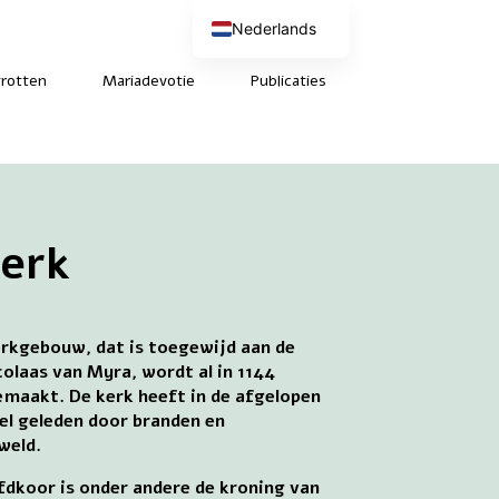
Nederlands
English (UK)
Deutsch
rotten
Mariadevotie
Publicaties
Français
kerk
rkgebouw, dat is toegewijd aan de
colaas van Myra, wordt al in 1144
maakt. De kerk heeft in de afgelopen
el geleden door branden en
weld.
fdkoor is onder andere de kroning van