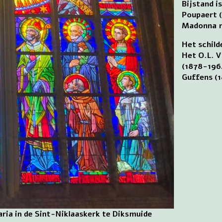
Bijstand i
Poupaert (
Madonna m
Het schild
Het O.L. V
(1878-1964
Guffens (
ria in de Sint-Niklaaskerk te Diksmuide