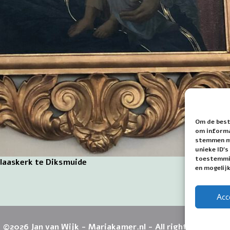
Om de best
om informat
stemmen me
unieke ID'
toestemmin
klaaskerk te Diksmuide
en mogelij
Acc
©2026 Jan van Wijk - Mariakamer.nl - All rights reserved