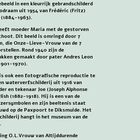
beeld in een kleurrijk gebrandschilderd
odraam uit 1954 van Frédéric (Fritz)
 (1884-1963).
geeft moeder Maria met de gestorven
choot. Dit beeld is omringd door 7
en, die Onze-Lieve-Vrouw van de 7
stellen. Rond 1940 zijn de
tukken gemaakt door pater Andres Leon
1901-1970).
 is ook een fotografische reproductie te
en waterverfschilderij uit 1916 van
der en tekenaar Joe (Joseph Alphonse
lish (1882-1918). Hij is een van de
zersymbolen en zijn beeltenis staat
uwd op de Paxpoort te Diksmuide. Het
schilderij hangt in het museum van de
.
ing O.L.Vrouw van Altijddurende