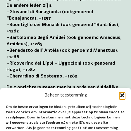
De andere leden zijn:
-Giovanni di Bunagiunta (ookgenoemd
“Bonajuncta), +1257
-Buonfiglio dei Monaldi (ook genoemd “Bonfilius),
+1262
-Bartolomeo degli Amidei (ook genoemd Amadeus,
Amideus), +1265
-Benedetto dell’ Antéla (ook genoemd Manettus),
+1268
-Ricoverino dei Lippi – Uggocioni (ook genoemd
Hugo), +1282
-Gherardino di Sostegno, +1282.
De 7 oprichters geven met hun orde een duidelijke
reactie op de groeiende materialistische
Beheer toestemming
mentaliteit en de sterke teruggang van religieuze
zingeving in het mondaine Firenze. De rijke,
Om de beste ervaringen te bieden, gebruiken wij technologieën
adellijke initiatiefnemers geven hun bezittingen
zoals cookies om informatie over je apparaat op te slaan en/of te
raadplegen. Door in te stemmen met deze technologieën kunnen
weg en de welgestelde wijze van leven op. Zij
wij gegevens zoals surfgedrag of unieke ID's op deze site
trekken zich terug in een burgerhuis. Iets later gaan
verwerken. Als je geen toestemming geeft of uw toestemming