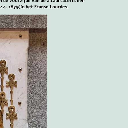
 de voorzijde van de altaartafel is een
844-1879)in het Franse Lourdes.