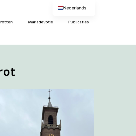
Nederlands
English (UK)
Deutsch
rotten
Mariadevotie
Publicaties
Français
rot