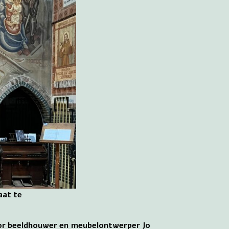
aat te
door beeldhouwer en meubelontwerper Jo