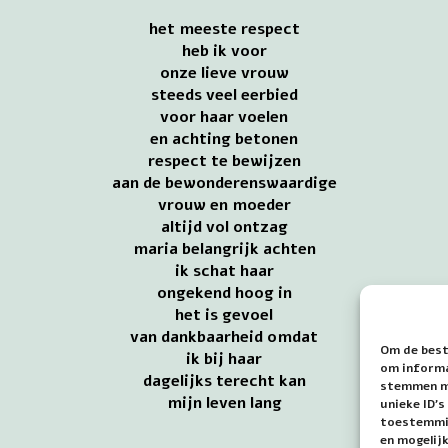
het meeste respect
heb ik voor
onze lieve vrouw
steeds veel eerbied
voor haar voelen
en achting betonen
respect te bewijzen
aan de bewonderenswaardige
vrouw en moeder
altijd vol ontzag
maria belangrijk achten
ik schat haar
ongekend hoog in
het is gevoel
van dankbaarheid omdat
Om de best
ik bij haar
om informat
dagelijks terecht kan
stemmen me
mijn leven lang
unieke ID'
toestemmin
en mogelij