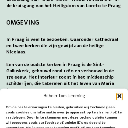
de kruisgang van het Heiligdom van Loreto te Praag
OMGEVING
In Praag is veel te bezoeken, waaronder kathedraal
en twee kerken die zijn gewijd aan de heilige
Nicolaas.
Een van de oudste kerken in Praag is de Sint-
Galluskerk, gebouwd rond 1280 en verbouwd in de
17e eeuw. Het interieur toont in het middenschip
schilderijen, die taferelen uit het leven van Maria
tonen.
Adres: Havelská 539/24, 11000 Staré Mesto.
Beheer toestemming
Het Heiligdom van Príbram ligt 60 km ten
Om de beste ervaringen te bieden, gebruiken wij technologieën
zuidwesten van Praag en 91 km westwaarts van de
zoals cookies om informatie over je apparaat op te slaan en/of te
raadplegen. Door in te stemmen met deze technologieën kunnen
hoofdstad ligt de plaats Plzen. Voor het bezoek aan
wij gegevens zoals surfgedrag of unieke ID's op deze site
de grote stad Brno is het 208 km naar het
verwerken. Als je geen toestemming geeft of uw toestemming