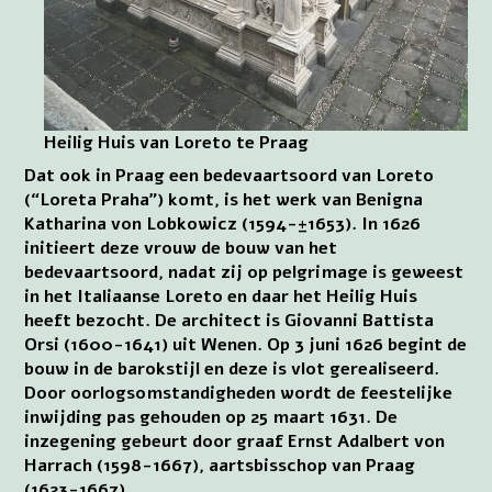
Heilig Huis van Loreto te Praag
Dat ook in Praag een bedevaartsoord van Loreto
(“Loreta Praha”) komt, is het werk van Benigna
Katharina von Lobkowicz (1594-±1653). In 1626
initieert deze vrouw de bouw van het
bedevaartsoord, nadat zij op pelgrimage is geweest
in het Italiaanse Loreto en daar het Heilig Huis
heeft bezocht. De architect is Giovanni Battista
Orsi (1600-1641) uit Wenen. Op 3 juni 1626 begint de
bouw in de barokstijl en deze is vlot gerealiseerd.
Door oorlogsomstandigheden wordt de feestelijke
inwijding pas gehouden op 25 maart 1631. De
inzegening gebeurt door graaf Ernst Adalbert von
Harrach (1598-1667), aartsbisschop van Praag
(1623-1667).