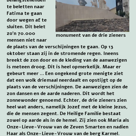
te beletten naar
Fatima te gaan
door wegen af te
sluiten. Dit belet
zo’n 70.000
monument van de drie zieners
mensen niet naar
de plaats van de verschijningen te gaan. Op 13
oktober staan zij in de stromende regen. Ineens
breekt de zon door en de kleding van de aanwezigen
is meteen droog. Dit is heel opmerkelijk. Maar er
gebeurt meer … Een ongekend grote menigte ziet
dat een wolk driemaal neerdaalt en opstijgt op de
plaats van de verschijningen. De aanwezigen zien de
zon dansen en de aarde naderen. Dit wordt het
zonnewonder genoemd. Echter, de drie zieners zien
heel wat anders, namelijk Jozef met de kleine Jezus,
die de mensen zegent. De Heilige Familie bestaat
zowel op aarde als in de hemel. Zij zien ook Maria als
Onze-Lieve-Vrouw van de Zeven Smarten en nadien
Haar als Onze-Lieve-Vrouw van de berg Karmel.