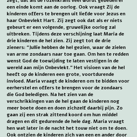
zegt, dat als de rozenkrans veel wordt gebeden er
een einde komt aan de oorlog. Ook vraagt Zij de
kinderen offers te brengen uit liefde voor Jezus en
haar Onbevlekt Hart. Zij zegt ook dat als er niets
gebeurt er een volgende, gruwelijke oorlog zal
uitbreken. Tijdens deze verschijning laat Maria de
drie kinderen de hel zien. Zij zegt tot de drie
zieners: “Jullie hebben de hel gezien, waar de zielen
van arme zondaars naar toe gaan. Om hen te redden
wenst God de toewijding te laten vestigen in de
wereld aan mijn Onbevlekt.” Het visioen van de hel
heeft op de kinderen een grote, voortdurende
invloed. Maria vraagt de kinderen om te bidden voor
eerherstel en offers te brengen voor de zondaars
die God beledigen. Na het zien van de
verschrikkingen van de hel gaan de kinderen nog
meer boete doen en doen zichzelf daarbij pijn. Zo
gaan zij een strak zittend koord om hun middel
dragen en dit gedurende de hele dag. Maria vraagt
hen wat later in de nacht het touw niet om te doen.
Ook ontzien de kinderen zich van een en ander door