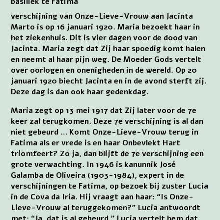
basiliek te Fatima
verschijning van Onze-Lieve-Vrouw aan Jacinta
Marto is op 16 januari 1920. Maria bezoekt haar in
het ziekenhuis. Dit is vier dagen voor de dood van
Jacinta. Maria zegt dat Zij haar spoedig komt halen
en neemt al haar pijn weg. De Moeder Gods vertelt
over oorlogen en onenigheden in de wereld. Op 20
januari 1920 biecht Jacinta en in de avond sterft zij.
Deze dag is dan ook haar gedenkdag.
Maria zegt op 13 mei 1917 dat Zij later voor de 7e
keer zal terugkomen. Deze 7e verschijning is al dan
niet gebeurd … Komt Onze-Lieve-Vrouw terug in
Fatima als er vrede is en haar Onbevlekt Hart
triomfeert? Zo ja, dan blijft de 7e verschijning een
grote verwachting. In 1946 is kanunnik José
Galamba de Oliveira (1903-1984), expert in de
verschijningen te Fatima, op bezoek bij zuster Lucia
in de Cova da Iria. Hij vraagt aan haar: “Is Onze-
Lieve-Vrouw al teruggekomen?” Lucia antwoordt
met: “Ja, dat is al gebeurd.” Lucia vertelt hem dat