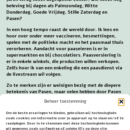
beleving bij dagen als Palmzondag, Witte
Donderdag, Goede Vrijdag, Stille Zaterdag en
Pasen?
In een hoog tempo raast de wereld door. Ik lees en
hoor over onder meer vaccineren, besmettingen,
spelen met de politieke macht en het paasmaal thuis
verorberen. Aandacht voor paaseieren is er in
supermarkten en bij chocolatiers. Paasversiering is
er in enkele winkels, die producten willen verkopen.
Zelfs hoor ik van een enkeling die een paasdienst via
de livestream wil volgen.
Zo te merken zijn er weinigen bezig met de diepere
betekenis van Pasen, maar velen hebben door Pasen
extra vrije tijd. Ik krijg sterk de indruk dat Pasen
Beheer toestemming
voor menigeen is verworden tot een hedonistische
gebeurtenis, waarbij het consumeren en andere
Om de beste ervaringen te bieden, gebruiken wij technologieën
behoeften uiten het eigen belang voor laat gaan.
zoals cookies om informatie over je apparaat op te slaan en/of te
Materialisme, meteen in de eigen behoeften willen
raadplegen. Door in te stemmen met deze technologieën kunnen
wij gegevens zoals surfgedrag of unieke ID's op deze site
voorzien, klagen over beperkingen in de tijd van de