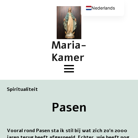
Nederlands
English (UK)
Deutsch
Français
Maria-
Kamer
Spiritualiteit
Pasen
Vooral rond Pasen sta ik stil bij wat zich zo’n 2000
jaren terug heeft afgespeeld. Echter, wie heeft nog