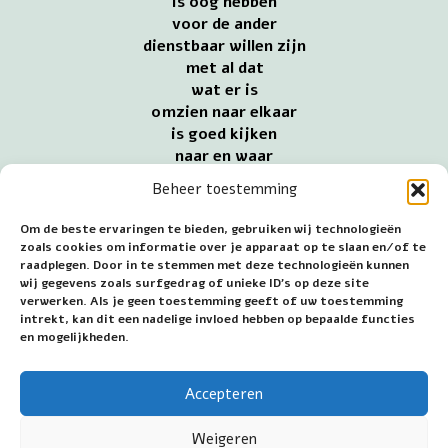
is oog hebben
voor de ander
dienstbaar willen zijn
met al dat
wat er is
omzien naar elkaar
is goed kijken
naar en waar
elkaar te helpen
Beheer toestemming
samen te werken
een steuntje zijn
Om de beste ervaringen te bieden, gebruiken wij technologieën
door te geven
zoals cookies om informatie over je apparaat op te slaan en/of te
omzien naar elkaar
raadplegen. Door in te stemmen met deze technologieën kunnen
wij gegevens zoals surfgedrag of unieke ID's op deze site
gebeurt in stilte
verwerken. Als je geen toestemming geeft of uw toestemming
steeds blijven geloven
intrekt, kan dit een nadelige invloed hebben op bepaalde functies
dat er altijd
en mogelijkheden.
iemand wil klaarstaan
met voorbeeld maria
Accepteren
Datum eerste publicatie: 8 januari 2025
Weigeren