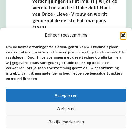
verschijningen in Fatima. Hij wijdt de
wereld toe aan het Onbevlekt Hart
van Onze-Lieve-Vrouw en wordt
genoemd de eerste Fatima-paus
(1942).
Beheer toestemming
Om de beste ervaringen te bieden, gebruiken wij technologieën
31 oktober
zoals cookies om informatie over je apparaat op te slaan en/of te
raadplegen. Door in te stemmen met deze technologieën kunnen
wij gegevens zoals surfgedrag of unieke ID's op deze site
31 oktober 1952: laatste verschijning
verwerken. Als je geen toestemming geeft of uw toestemming
intrekt, kan dit een nadelige invloed hebben op bepaalde functies
van Maria in het Duitse Heroldsbach.
en mogelijkheden.
Accepteren
Datum eerste publicatie: 1 oktober 2024
Datum laatste wijziging: 31 oktober 2025
Weigeren
Bekijk voorkeuren
©2026 Jan van Wijk - Mariakamer.nl - All rights