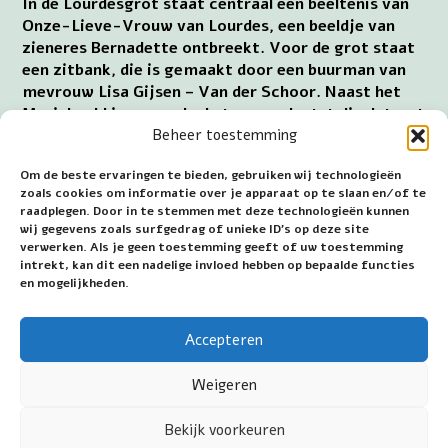
In de Lourdesgrot staat centraal een beeltenis van
Onze-Lieve-Vrouw van Lourdes, een beeldje van
zieneres Bernadette ontbreekt. Voor de grot staat
een zitbank, die is gemaakt door een buurman van
mevrouw Lisa Gijsen – Van der Schoor. Naast het
Mariabeeld is een gedenksteen geplaatst die dateert
uit het jaar van de opening van de Lourdesgrot in
Beheer toestemming
1936. De plaquette vermeldt de naam Jan Philip
Om de beste ervaringen te bieden, gebruiken wij technologieën
Coonen (1901-1968), burgemeester van
zoals cookies om informatie over je apparaat op te slaan en/of te
Munstergeleen (1931-1938).
raadplegen. Door in te stemmen met deze technologieën kunnen
wij gegevens zoals surfgedrag of unieke ID's op deze site
Adres: Abshoven, tegenover nummer 58 of auto
verwerken. Als je geen toestemming geeft of uw toestemming
parkeren bij de brasserie, Abshoven 35, 6151GC
intrekt, kan dit een nadelige invloed hebben op bepaalde functies
Munstergeleen.
en mogelijkheden.
~~~
Accepteren
Datum eerste publicatie: 25 maart 2026
Weigeren
Bekijk voorkeuren