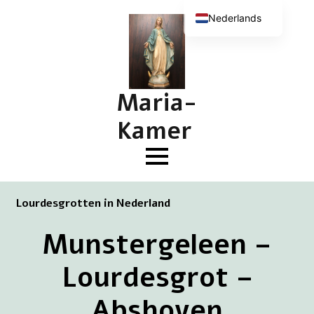
Nederlands
English (UK)
Deutsch
Français
Maria-
Kamer
Lourdesgrotten in Nederland
Munstergeleen –
Lourdesgrot –
Abshoven