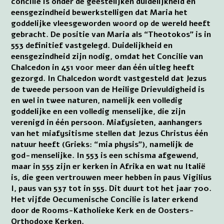
concilie is onder de geestelijken duidelijkheid en
eensgezindheid bewerkstelligen dat Maria het
goddelijke vleesgeworden woord op de wereld heeft
gebracht. De positie van Maria als “Theotokos” is in
553 definitief vastgelegd. Duidelijkheid en
eensgezindheid zijn nodig, omdat het Concilie van
Chalcedon in 451 voor meer dan één uitleg heeft
gezorgd. In Chalcedon wordt vastgesteld dat Jezus
de tweede persoon van de Heilige Drievuldigheid is
en wel in twee naturen, namelijk een volledig
goddelijke en een volledig menselijke, die zijn
verenigd in één persoon. Miafysieten, aanhangers
van het miafysitisme stellen dat Jezus Christus één
natuur heeft (Grieks: “mia physis”), namelijk de
god-menselijke. In 553 is een schisma afgewend,
maar in 555 zijn er kerken in Afrika en wat nu Italië
is, die geen vertrouwen meer hebben in paus Vigilius
I, paus van 537 tot in 555. Dit duurt tot het jaar 700.
Het vijfde Oecumenische Concilie is later erkend
door de Rooms-Katholieke Kerk en de Oosters-
Orthodoxe Kerken.