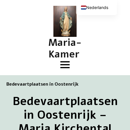
Nederlands
English (UK)
Deutsch
Français
Maria-
Kamer
Bedevaartplaatsen in Oostenrijk
Bedevaartplaatsen
in Oostenrijk –
Maria Kirchental