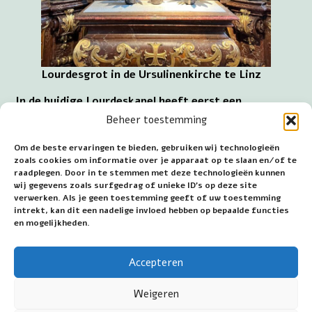
Lourdesgrot in de Ursulinenkirche te Linz
In de huidige Lourdeskapel heeft eerst een
Jozefbeeld gestaan op de barokke altaaropbouw en
Beheer toestemming
dit is in 1886 vervangen door het Mariabeeld. Dit is
gebeurd ter herinnering aan verschijningen van
Om de beste ervaringen te bieden, gebruiken wij technologieën
Maria in 1858 in het Franse Lourdes. De grot met
zoals cookies om informatie over je apparaat op te slaan en/of te
raadplegen. Door in te stemmen met deze technologieën kunnen
Maria is zo ingericht dat deze recht doet aan de
wij gegevens zoals surfgedrag of unieke ID's op deze site
traditionele uitvoering van grot en de Onbevlekte
verwerken. Als je geen toestemming geeft of uw toestemming
Ontvangenis, maar hier zonder de beeltenis van de
intrekt, kan dit een nadelige invloed hebben op bepaalde functies
zieneres Bernadette Soubirous.
en mogelijkheden.
Adres Lourdesgrot: Landstrasse 31, A 4020 Linz.
Accepteren
Datum eerste publicatie: 27 september 2023
Weigeren