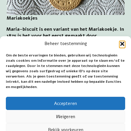
Mariakoekjes
Maria-biscuit is een variant van het Mariakoekje. In
1875 is het voor het eerst gemaakt door
bakkersbedrijf Peek, Frean & Co. Ltd. te Londen. Dit
Beheer toestemming
gebeurt om het huwelijk in 1874 te herdenken van
Maria Aleksandrovna van Rusland (1853-1920),
Om de beste ervaringen te bieden, gebruiken wij technologieën
groothertogin van Rusland en Alfred Ernst Albert
zoals cookies om informatie over je apparaat op te slaan en/of te
raadplegen. Door in te stemmen met deze technologieën kunnen
(1844-1900), hertog van Edinburgh en hertog van
wij gegevens zoals surfgedrag of unieke ID's op deze site
Saksen-Coburg en Gotha (1893-1900). De naam
verwerken. Als je geen toestemming geeft of uw toestemming
Maria-biscuit is dus afgeleid van de voornaam van
intrekt, kan dit een nadelige invloed hebben op bepaalde functies
de Russische groothertogin.
en mogelijkheden.
~~~
Accepteren
Datum eerste publicatie: 3 juni 2025
Weigeren
Bekijk voorkeuren