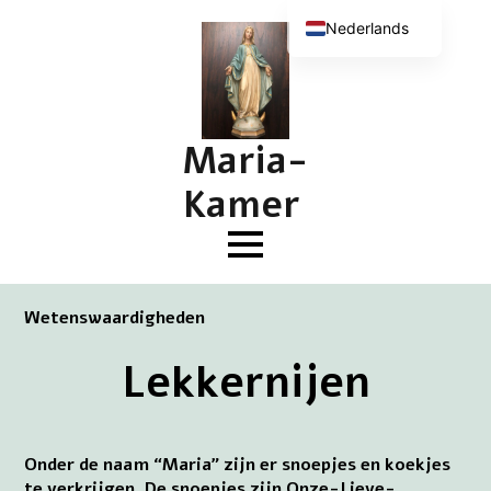
Nederlands
English (UK)
Deutsch
Français
Maria-
Kamer
Wetenswaardigheden
Lekkernijen
Onder de naam “Maria” zijn er snoepjes en koekjes
te verkrijgen. De snoepjes zijn Onze-Lieve-