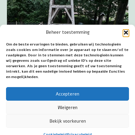
Beheer toestemming
Om de beste ervaringen te bieden, gebruiken wij technologieën
zoals cookies om informatie over je apparaat op te slaan en/of te
raadplegen. Door in te stemmen met deze technologieën kunnen
wij gegevens zoals surfgedrag of unieke ID's op deze site
verwerken. Als je geen toestemming geeft of uw toestemming
intrekt, kan dit een nadelige invloed hebben op bepaalde functies
klokkenstoel bij kerk en begraafplaats te Langeveen
en mogelijkheden.
~~~
Accepteren
Datum eerste publicatie: 29 juni 2026
Weigeren
Bekijk voorkeuren
©2026 Jan van Wijk - Mariakamer.nl - All rights
Cookiebeleid
Privacybeleid