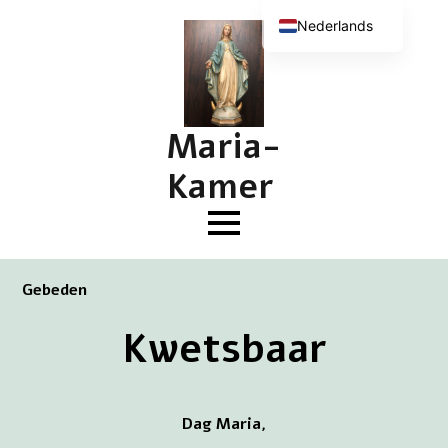
Nederlands
English (UK)
Deutsch
Français
Maria-
Kamer
Gebeden
Kwetsbaar
Dag Maria,