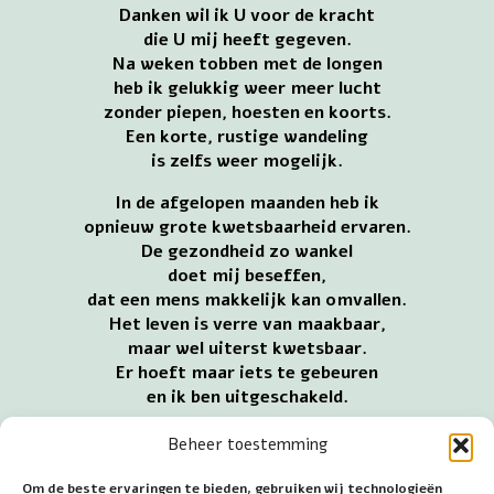
Danken wil ik U voor de kracht
die U mij heeft gegeven.
Na weken tobben met de longen
heb ik gelukkig weer meer lucht
zonder piepen, hoesten en koorts.
Een korte, rustige wandeling
is zelfs weer mogelijk.
In de afgelopen maanden heb ik
opnieuw grote kwetsbaarheid ervaren.
De gezondheid zo wankel
doet mij beseffen,
dat een mens makkelijk kan omvallen.
Het leven is verre van maakbaar,
maar wel uiterst kwetsbaar.
Er hoeft maar iets te gebeuren
en ik ben uitgeschakeld.
De tijd van plat op bed of bank
Beheer toestemming
laat het kwetsbare leven duidelijk voelen.
Dit doet me opnieuw realiseren
Om de beste ervaringen te bieden, gebruiken wij technologieën