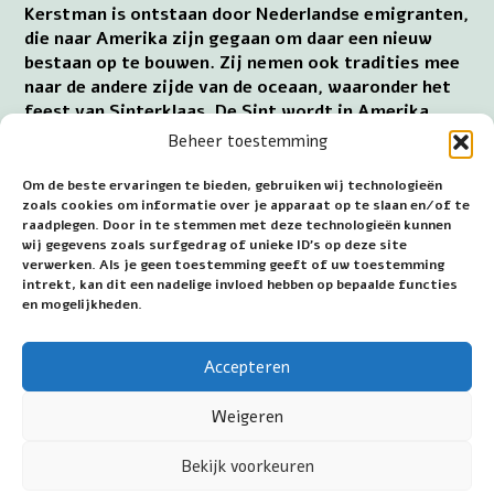
Kerstman is ontstaan door Nederlandse emigranten,
die naar Amerika zijn gegaan om daar een nieuw
bestaan op te bouwen. Zij nemen ook tradities mee
naar de andere zijde van de oceaan, waaronder het
feest van Sinterklaas. De Sint wordt in Amerika
omgevormd tot Santa Claus en wordt later in vele
Beheer toestemming
landen bekend. Echter, de Kerstman heeft weinig
gemeen met Sinterklaas. Wel geeft hij, net als
Om de beste ervaringen te bieden, gebruiken wij technologieën
Sinterklaas, cadeautjes, maar het tonen van
zoals cookies om informatie over je apparaat op te slaan en/of te
raadplegen. Door in te stemmen met deze technologieën kunnen
solidariteit, delen met elkaar en geven om elkaar,
wij gegevens zoals surfgedrag of unieke ID's op deze site
zijn bij Sinterklaas aanwezig en ontbreken bij de
verwerken. Als je geen toestemming geeft of uw toestemming
Kerstman.
intrekt, kan dit een nadelige invloed hebben op bepaalde functies
en mogelijkheden.
~~~
Accepteren
Datum eerste publicatie: 23 december 2021
Datum laatste wijziging: 25 december 2025
Weigeren
Bekijk voorkeuren