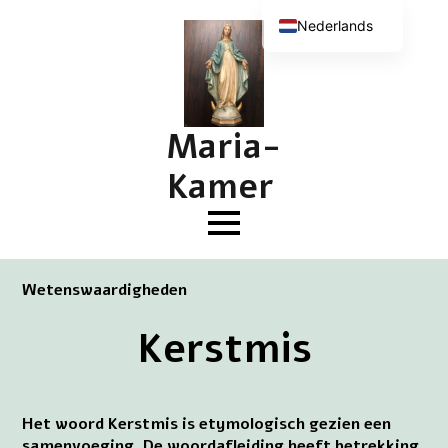
Nederlands
English (UK)
Deutsch
Français
Maria-
Kamer
Wetenswaardigheden
Kerstmis
Het woord Kerstmis is etymologisch gezien een
samenvoeging. De woordafleiding heeft betrekking