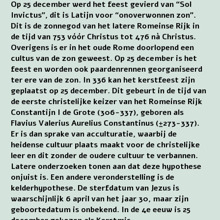
Op 25 december werd het feest gevierd van “Sol
Invictus”, dit is Latijn voor “onoverwonnen zon”.
Dit is de zonnegod van het latere Romeinse Rijk in
de tijd van 753 vóór Christus tot 476 nà Christus.
Overigens is er in het oude Rome doorlopend een
cultus van de zon geweest. Op 25 december is het
feest en worden ook paardenrennen georganiseerd
ter ere van de zon. In 336 kan het kerstfeest zijn
geplaatst op 25 december. Dit gebeurt in de tijd van
de eerste christelijke keizer van het Romeinse Rijk
Constantijn I de Grote (306-337), geboren als
Flavius Valerius Aurelius Constantinus (±273-337).
Er is dan sprake van acculturatie, waarbij de
heidense cultuur plaats maakt voor de christelijke
leer en dit zonder de oudere cultuur te verbannen.
Latere onderzoeken tonen aan dat deze hypothese
onjuist is. Een andere veronderstelling is de
kelderhypothese. De sterfdatum van Jezus is
waarschijnlijk 6 april van het jaar 30, maar zijn
geboortedatum is onbekend. In de 4e eeuw is 25