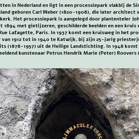
tten in Nederland en ligt in een processiepark vlakbij de 
tsland geboren Carl Weber (1820-1908), die later architect
erk. Het processiepark is aangelegd door plantenteler Jo
it 1894 met gietijzeren, geschilderde beelden en een kruis 
Rue Lafayette, Paris. In 1937 komt een kruisweg in het pro
van 1912 tot in 1940 te Katwijk, bij zijn 25-jarig prieste
its (1878-1957) uit de Heilige Landstichting. In 1948 komt
beeldend kunstenaar Petrus Hendrik Marie (Peter) Roovers (