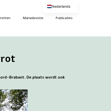
Nederlands
English (UK)
Deutsch
rotten
Mariadevotie
Publicaties
Français
grot
Noord-Brabant. De plaats wordt ook