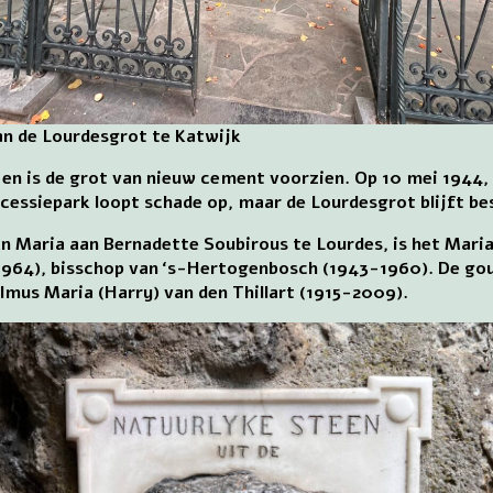
an de Lourdesgrot te Katwijk
ig en is de grot van nieuw cement voorzien. Op 10 mei 1944
ocessiepark loopt schade op, maar de Lourdesgrot blijft be
van Maria aan Bernadette Soubirous te Lourdes, is het Mar
1964), bisschop van ‘s-Hertogenbosch (1943-1960). De go
mus Maria (Harry) van den Thillart (1915-2009).