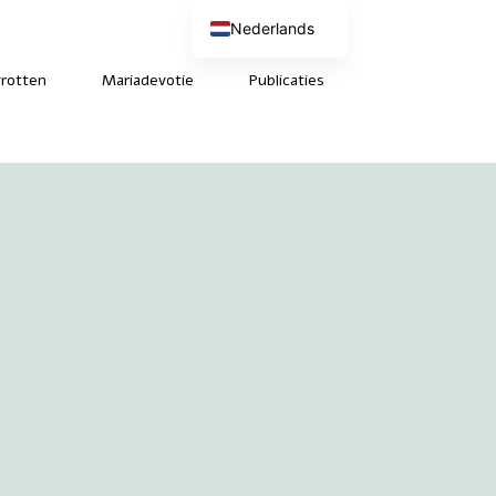
Nederlands
English (UK)
Deutsch
rotten
Mariadevotie
Publicaties
Français