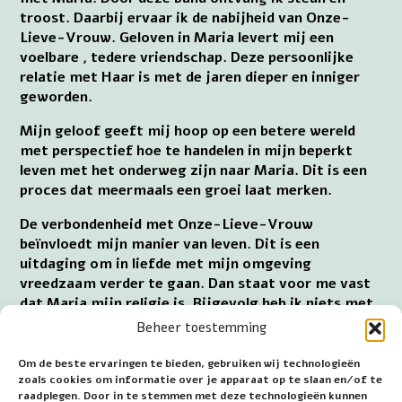
troost. Daarbij ervaar ik de nabijheid van Onze-
Lieve-Vrouw. Geloven in Maria levert mij een
voelbare , tedere vriendschap. Deze persoonlijke
relatie met Haar is met de jaren dieper en inniger
geworden.
Mijn geloof geeft mij hoop op een betere wereld
met perspectief hoe te handelen in mijn beperkt
leven met het onderweg zijn naar Maria. Dit is een
proces dat meermaals een groei laat merken.
De verbondenheid met Onze-Lieve-Vrouw
beïnvloedt mijn manier van leven. Dit is een
uitdaging om in liefde met mijn omgeving
vreedzaam verder te gaan. Dan staat voor me vast
dat Maria mijn religie is. Bijgevolg heb ik niets met
religies die vervlochten zijn met politieke
Beheer toestemming
ideologieën. Ook ben ik wars van een religie met een
totalitair regime.
Om de beste ervaringen te bieden, gebruiken wij technologieën
zoals cookies om informatie over je apparaat op te slaan en/of te
Geloven in Maria is een geestelijke verbondenheid
raadplegen. Door in te stemmen met deze technologieën kunnen