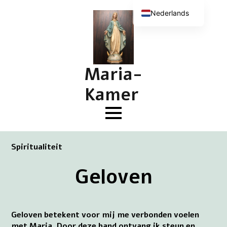
Nederlands
English (UK)
Deutsch
Français
Maria-
Kamer
Spiritualiteit
Geloven
Geloven betekent voor mij me verbonden voelen
met Maria. Door deze band ontvang ik steun en