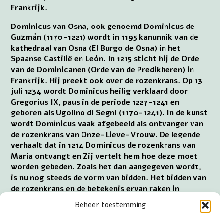
Frankrijk.
Dominicus van Osna, ook genoemd Dominicus de
Guzmán (1170-1221) wordt in 1195 kanunnik van de
kathedraal van Osna (El Burgo de Osna) in het
Spaanse Castilië en León. In 1215 sticht hij de Orde
van de Dominicanen (Orde van de Predikheren) in
Frankrijk. Hij preekt ook over de rozenkrans. Op 13
juli 1234 wordt Dominicus heilig verklaard door
Gregorius IX, paus in de periode 1227-1241 en
geboren als Ugolino di Segni (1170-1241). In de kunst
wordt Dominicus vaak afgebeeld als ontvanger van
de rozenkrans van Onze-Lieve-Vrouw. De legende
verhaalt dat in 1214 Dominicus de rozenkrans van
Maria ontvangt en Zij vertelt hem hoe deze moet
worden gebeden. Zoals het dan aangegeven wordt,
is nu nog steeds de vorm van bidden. Het bidden van
de rozenkrans en de betekenis ervan raken in
onbruik. Dit verandert door Alanus de Rupe, ook
Beheer toestemming
genoemd Alain de la Roche (1428-1475) uit