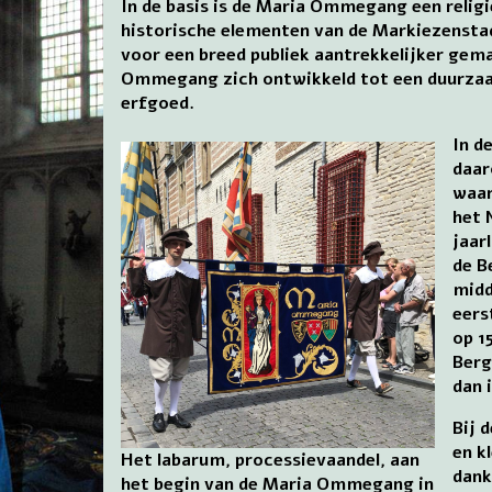
In de basis is de Maria Ommegang een religie
historische elementen van de Markiezenstad
voor een breed publiek aantrekkelijker gem
Ommegang zich ontwikkeld tot een duurzaam
erfgoed.
In d
daar
waar
het 
jaar
de B
midd
eers
op 1
Berg
dan 
Bij 
en k
Het labarum, processievaandel, aan
dank
het begin van de Maria Ommegang in