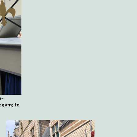
a-
egang te