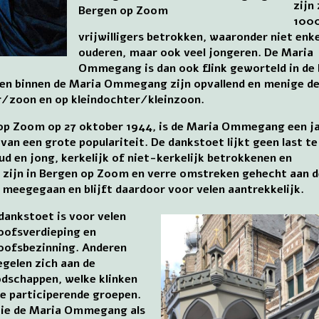
zijn
Bergen op Zoom
100
vrijwilligers betrokken, waaronder niet enke
ouderen, maar ook veel jongeren. De Maria
Ommegang is dan ook flink geworteld in de 
en binnen de Maria Ommegang zijn opvallend en menige d
/zoon en op kleindochter/kleinzoon.
 op Zoom op 27 oktober 1944, is de Maria Ommegang een ja
van een grote populariteit. De dankstoet lijkt geen last t
oud en jong, kerkelijk of niet-kerkelijk betrokkenen en
 zijn in Bergen op Zoom en verre omstreken gehecht aan 
meegegaan en blijft daardoor voor velen aantrekkelijk.
dankstoet is voor velen
oofsverdieping en
oofsbezinning. Anderen
egelen zich aan de
dschappen, welke klinken
de participerende groepen.
zie de Maria Ommegang als