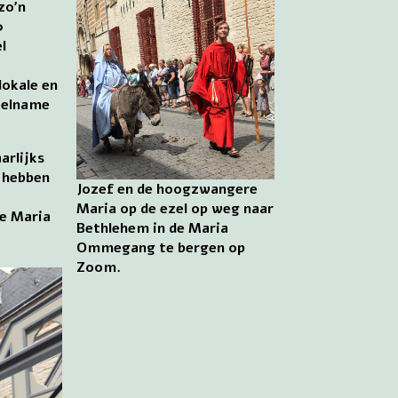
 zo’n
0
l
lokale en
eelname
arlijks
e hebben
Jozef en de hoogzwangere
Maria op de ezel op weg naar
de Maria
Bethlehem in de Maria
Ommegang te bergen op
Zoom.