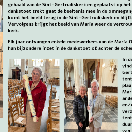
gehaald van de Sint-Gertrudiskerk en geplaatst op het
dankstoet trekt gaat de beeltenis mee in de ommega
komt het beeld terug in de Sint-Gertrudiskerk en blijf
Vervolgens krijgt het beeld van Maria weer de vertro
kerk.
Elk jaar ontvangen enkele medewerkers van de Maria 
hun bijzondere inzet in de dankstoet of achter de sch
In d
vind
Gert
tent
plaa
Mari
ande
en/
ver
tent
duur
van 