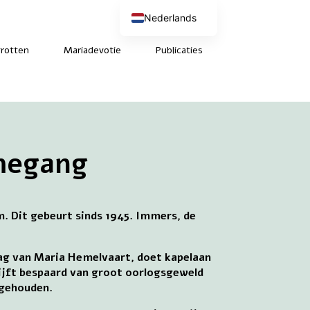
Nederlands
English (UK)
Deutsch
rotten
Mariadevotie
Publicaties
Français
megang
. Dit gebeurt sinds 1945. Immers, de
dag van Maria Hemelvaart, doet kapelaan
blijft bespaard van groot oorlogsgeweld
 gehouden.