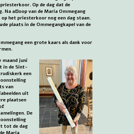
 priesterkoor. Op de dag dat de
ng. Na afloop van de Maria Ommegang
t op het priesterkoor nog een dag staan.
uwde plaats in de Ommegangkapel van de
Ommegang een grote kaars als dank voor
ermen.
e maand juni
t in de Sint-
rudiskerk een
oonstelling
ts van
abeelden uit
re plaatsen
of
zamelingen. De
oonstelling
t tot de dag
de Maria