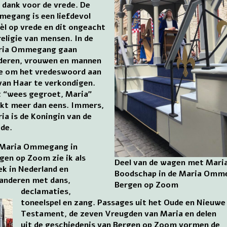
 dank voor de vrede. De
egang is een liefdevol
èl op vrede en dit ongeacht
religie van mensen. In de
ria Ommegang gaan
deren, vrouwen en mannen
 om het vredeswoord aan
van Haar te verkondigen.
 “wees gegroet, Maria”
nkt meer dan eens. Immers,
ia is de Koningin van de
de.
 Maria Ommegang in
gen op Zoom zie ik als
Deel van de wagen met Mari
ek in Nederland en
Boodschap in de Maria Omm
anderen met dans,
Bergen op Zoom
declamaties,
toneelspel en zang. Passages uit het Oude en Nieuwe
Testament, de zeven Vreugden van Maria en delen
uit de geschiedenis van Bergen op Zoom vormen de