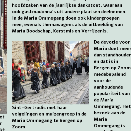
hoofdzaken van de jaarlijkse dankstoet, waaraan
ook gastmadonna’s uit andere plaatsen deelnemen.
In de Maria Ommegang doen ook kindergroepen
mee, evenals themawagens als de uitbeelding van
Maria Boodschap, Kerstmis en Verrijzenis.
De devotie voor
Maria doet mee
dan standhoude
en dat is in
Bergen op Zoom
medebepalend
voor de
aanhoudende
populariteit van
de Maria
Ommegang. He
Sint-Gertrudis met haar
bezoek aan de
volgelingen en muizengroep in de
et
Maria
Maria Ommegang te Bergen op
r
Ommegang is
Zoom.
ekt