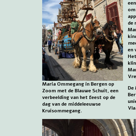
een
omm
app
de 
Ma
kin
mee
en 
Het
kli
Mar
Vre
Maria Ommegang in Bergen op
De
Zoom met de Blauwe Schuit, een
Ber
verbeelding van het feest op de
uni
dag van de middeleeuwse
Vla
Kruisommegang.