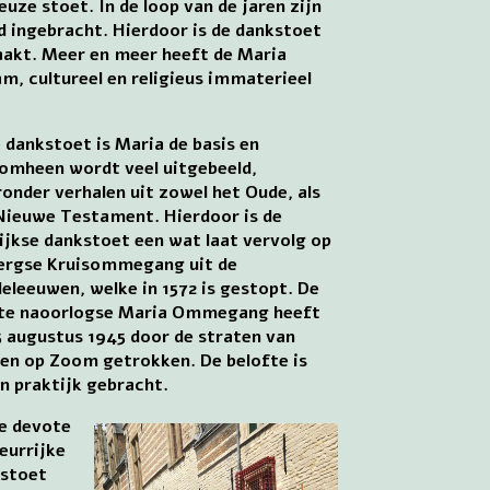
uze stoet. In de loop van de jaren zijn
 ingebracht. Hierdoor is de dankstoet
aakt. Meer en meer heeft de Maria
, cultureel en religieus immaterieel
e dankstoet is Maria de basis en
omheen wordt veel uitgebeeld,
onder verhalen uit zowel het Oude, als
Nieuwe Testament. Hierdoor is de
lijkse dankstoet een wat laat vervolg op
ergse Kruisommegang uit de
eleeuwen, welke in 1572 is gestopt. De
te naoorlogse Maria Ommegang heeft
5 augustus 1945 door de straten van
en op Zoom getrokken. De belofte is
in praktijk gebracht.
de devote
leurrijke
stoet