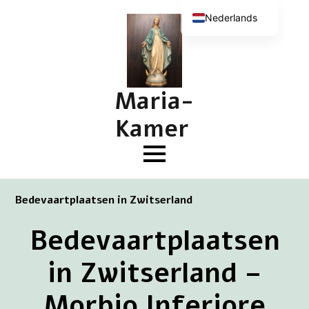
Nederlands
English (UK)
Deutsch
Français
Maria-
Kamer
Bedevaartplaatsen in Zwitserland
Bedevaartplaatsen
in Zwitserland –
Morbio Inferiore