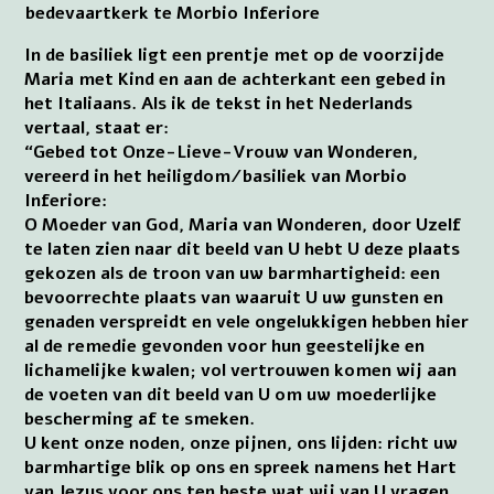
bedevaartkerk te Morbio Inferiore
In de basiliek ligt een prentje met op de voorzijde
Maria met Kind en aan de achterkant een gebed in
het Italiaans. Als ik de tekst in het Nederlands
vertaal, staat er:
“Gebed tot Onze-Lieve-Vrouw van Wonderen,
vereerd in het heiligdom/basiliek van Morbio
Inferiore:
O Moeder van God, Maria van Wonderen, door Uzelf
te laten zien naar dit beeld van U hebt U deze plaats
gekozen als de troon van uw barmhartigheid: een
bevoorrechte plaats van waaruit U uw gunsten en
genaden verspreidt en vele ongelukkigen hebben hier
al de remedie gevonden voor hun geestelijke en
lichamelijke kwalen; vol vertrouwen komen wij aan
de voeten van dit beeld van U om uw moederlijke
bescherming af te smeken.
U kent onze noden, onze pijnen, ons lijden: richt uw
barmhartige blik op ons en spreek namens het Hart
van Jezus voor ons ten beste wat wij van U vragen.