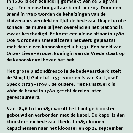
In 1686 is een schilderij gemaakt van de Slag van
1531. Een nieuw hoogaltaar komt in 1705. Door een
brand in 1780 worden de behuizingen van de
kluizenaars vernield en lijdt de bedevaartkapel grote
schade; de muren blijven overeind en het plafond is
zwaar beschadigd. Er komt een nieuw altaar in 1780.
Ook wordt een smeedijzeren hekwerk geplaatst
met daarin een kanonskogel uit 1531. Een beeld van
Onze-Lieve-Vrouw, koningin van de Vrede staat op
de kanonskogel boven het hek.
Het grote plafondfresco in de bedevaartkerk stelt
de Slag bij Gubel uit 1531 voor en is van Karl Josef
Speck (1729-1798), de oudere. Het kunstwerk is
vóór de brand in 1780 geschilderd en later
gerestaureerd.
Van 1846 tot in 1851 wordt het huidige klooster
gebouwd en verbonden met de kapel. De kapel is dan
klooster- en bedevaartkerk. In 1851 komen
kapucinessen naar het klooster en op 24 september