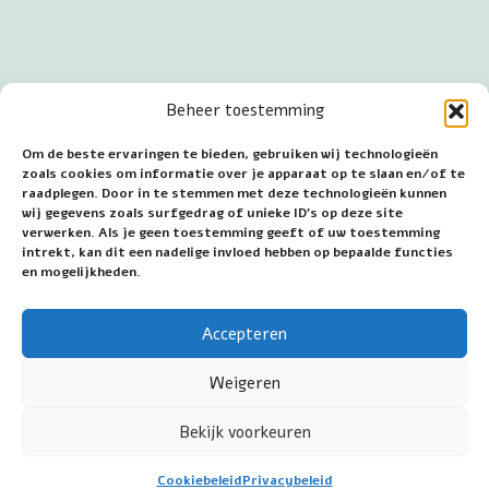
Beheer toestemming
Om de beste ervaringen te bieden, gebruiken wij technologieën
zoals cookies om informatie over je apparaat op te slaan en/of te
raadplegen. Door in te stemmen met deze technologieën kunnen
wij gegevens zoals surfgedrag of unieke ID's op deze site
verwerken. Als je geen toestemming geeft of uw toestemming
intrekt, kan dit een nadelige invloed hebben op bepaalde functies
en mogelijkheden.
Accepteren
Datum eerste publicatie: 19 oktober 2025
Weigeren
Bekijk voorkeuren
©2026 Jan van Wijk - Mariakamer.nl - All rights
Cookiebeleid
Privacybeleid
reserved