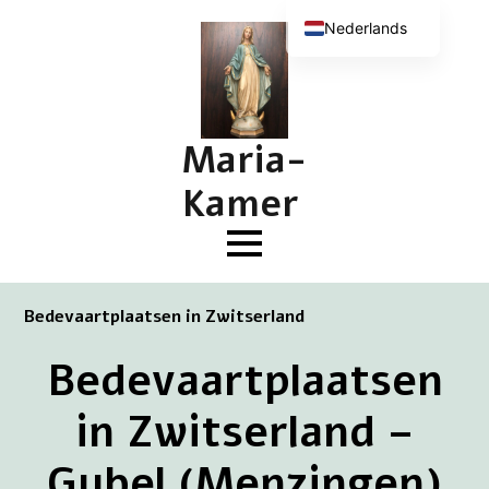
Nederlands
English (UK)
Deutsch
Français
Maria-
Kamer
Bedevaartplaatsen in Zwitserland
Bedevaartplaatsen
in Zwitserland –
Gubel (Menzingen)