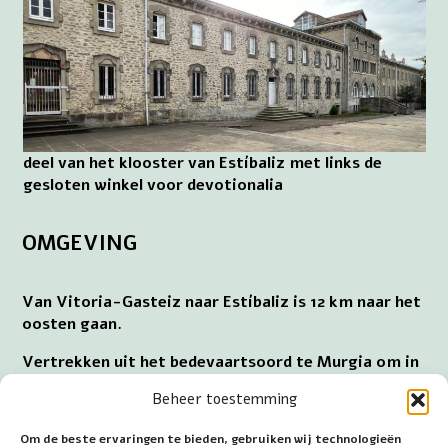
deel van het klooster van Estíbaliz met links de
gesloten winkel voor devotionalia
OMGEVING
Van Vitoria-Gasteiz naar Estíbaliz is 12 km naar het
oosten gaan.
Vertrekken uit het bedevaartsoord te Murgia om in
Estíbaliz aan te komen betekent 30 km naar het
Beheer toestemming
zuidoosten reizen.
Om de beste ervaringen te bieden, gebruiken wij technologieën
Van Bilbao naar Estíbaliz houdt in een afstand van 75