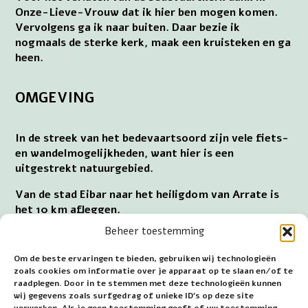
Onze-Lieve-Vrouw dat ik hier ben mogen komen.
Vervolgens ga ik naar buiten. Daar bezie ik
nogmaals de sterke kerk, maak een kruisteken en ga
heen.
OMGEVING
In de streek van het bedevaartsoord zijn vele fiets-
en wandelmogelijkheden, want hier is een
uitgestrekt natuurgebied.
Van de stad Eibar naar het heiligdom van Arrate is
het 10 km afleggen.
Beheer toestemming
Vertrekken vanuit Bilbao om in Arrate aan te koen
is 55 km naar het oosten reizen.
Om de beste ervaringen te bieden, gebruiken wij technologieën
zoals cookies om informatie over je apparaat op te slaan en/of te
Vanuit het bedevaartsoord Arrantzazu (Oñeta)
raadplegen. Door in te stemmen met deze technologieën kunnen
vertrekken om in Arrate aan te komen, betekent 40
wij gegevens zoals surfgedrag of unieke ID's op deze site
km naar het noorden gaan.