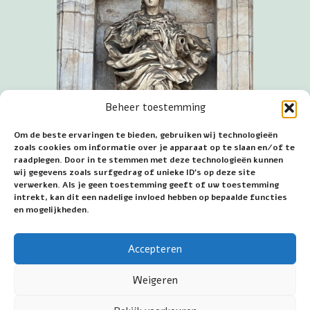
Beheer toestemming
Om de beste ervaringen te bieden, gebruiken wij technologieën
zoals cookies om informatie over je apparaat op te slaan en/of te
raadplegen. Door in te stemmen met deze technologieën kunnen
wij gegevens zoals surfgedrag of unieke ID's op deze site
verwerken. Als je geen toestemming geeft of uw toestemming
intrekt, kan dit een nadelige invloed hebben op bepaalde functies
Mariabeeld in Oñati
en mogelijkheden.
Geplaatst: 7 maart 2023
Accepteren
~~~
Weigeren