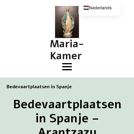
Nederlands
English (UK)
Deutsch
Français
Maria-
Kamer
Bedevaartplaatsen in Spanje
Bedevaartplaatsen
in Spanje –
Arantzazu