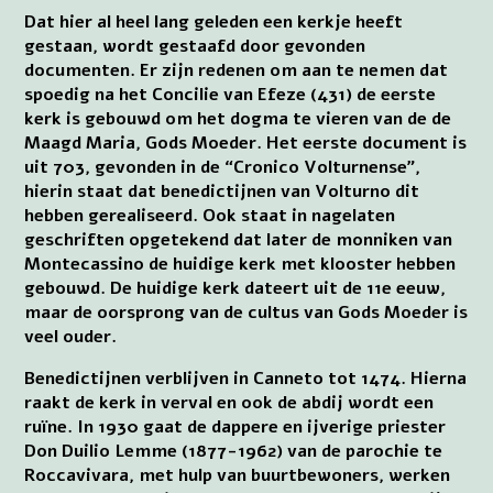
Dat hier al heel lang geleden een kerkje heeft
gestaan, wordt gestaafd door gevonden
documenten. Er zijn redenen om aan te nemen dat
spoedig na het Concilie van Efeze (431) de eerste
kerk is gebouwd om het dogma te vieren van de de
Maagd Maria, Gods Moeder. Het eerste document is
uit 703, gevonden in de “Cronico Volturnense”,
hierin staat dat benedictijnen van Volturno dit
hebben gerealiseerd. Ook staat in nagelaten
geschriften opgetekend dat later de monniken van
Montecassino de huidige kerk met klooster hebben
gebouwd. De huidige kerk dateert uit de 11e eeuw,
maar de oorsprong van de cultus van Gods Moeder is
veel ouder.
Benedictijnen verblijven in Canneto tot 1474. Hierna
raakt de kerk in verval en ook de abdij wordt een
ruïne. In 1930 gaat de dappere en ijverige priester
Don Duilio Lemme (1877-1962) van de parochie te
Roccavivara, met hulp van buurtbewoners, werken