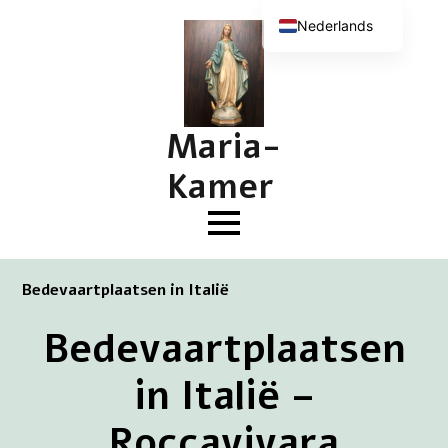
Nederlands
English (UK)
Deutsch
Français
Maria-
Kamer
Bedevaartplaatsen in Italië
Bedevaartplaatsen
in Italië –
Roccavivara