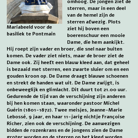
omhoog. De jongen ziet de
sterren, maar in een deel
van de hemel zijn de
sterren afwezig. Plots
Mariabeeld voor de
ziet hij boven een
basiliek te Pontmain
boerenschuur een mooie
Dame, die hem aankijkt.
Hij roept zijn vader en broer, die snel naar buiten
komen. De vader ziet niets, maar de broer ziet de
Dame ook. Zij heeft een blauw kleed aan, dat geheel
is bezaaid met sterren, een zwarte sluier om en een
gouden kroon op. De Dame draagt blauwe schoenen
en strekt de handen wat uit. De Dame zwijgt, is
onbeweeglijk en glimlacht. Dit duurt tot 21.00 uur.
Gedurende de tijd van de verschijning zijn anderen
bij hen komen staan, waaronder pastoor Michel
Guérin (1801-1872). Twee meisjes, Jeanne-Marie
Lebossé, 9 jaar, en haar 11-jarig nichtje Françoise
Richer, zien ook de verschijning. De aanwezigen
bidden de rozenkrans en de jongens zien de Dame
groter worden en de sterren op het kleed worden