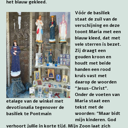
het blauw gekleed.
Vóór de basiliek
staat de zuil van de
verschijning en deze
toont Maria met een
blauw kleed, dat met
vele sterren is bezet.
Zij draagt een
gouden kroon en
houdt met beide
handen een rood
kruis vast met
daarop de woorden
“Jesus-Christ”.
Onder de voeten van
Maria staat een
etalage van de winkel met
tekst met de
devotionalia tegenover de
woorden: “Maar bidt
basiliek te Pontmain
mijn kinderen. God
verhoort jullie in korte tijd. Mijn Zoon laat zich