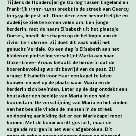
Tijdens de Honderdjarige Oorlog tussen Engeland en
Frankrijk (1337-1453) breekt in de streek van Quercy
in 1349 de pest uit. Door deze zeer besmettelijke en
dodelijke ziekte komen velen om. Een jonge
herderin, met de naam Elisabeth uit het plaatsje
Gorses, hoedt de schapen op de hellingen aan de
rivier Le Tolerme. Zij doet dit vaak nabij het
gehucht Verdale. Op een dag is Elisabeth aan het
bidden en plotseling verschijnt Maria aan haar.
Onze-Lieve-Vrouw belooft de herderin dat de
boerenbevolking wordt bevrijd van de pest. Zij
vraagt Elisabeth voor Haar een kapel te laten
bouwen en wel op de plaats waar Maria en de
herderin zich bevinden. Later op de dag ontdekt een
houtakker een beeldje van Maria in een holle
boomstam. De verschijning van Maria en het vinden
van het beeldje vinden de mensen in de streek
voldoening aanleiding dat er een Mariakapel moet
komen. Met de bouw wordt gestart, maar de
volgende morgen is het werk afgebroken. Dit
gebeurt enkele opeenvolgende dagen en niemand