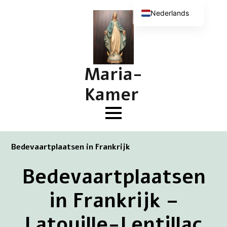
Nederlands
English (UK)
Deutsch
Français
Maria-
Kamer
Bedevaartplaatsen in Frankrijk
Bedevaartplaatsen
in Frankrijk –
Latouille-Lentillac